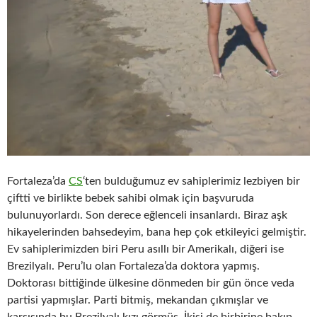
Fortaleza’da
CS
‘ten bulduğumuz ev sahiplerimiz lezbiyen bir
çiftti ve birlikte bebek sahibi olmak için başvuruda
bulunuyorlardı. Son derece eğlenceli insanlardı. Biraz aşk
hikayelerinden bahsedeyim, bana hep çok etkileyici gelmiştir.
Ev sahiplerimizden biri Peru asıllı bir Amerikalı, diğeri ise
Brezilyalı. Peru’lu olan Fortaleza’da doktora yapmış.
Doktorası bittiğinde ülkesine dönmeden bir gün önce veda
partisi yapmışlar. Parti bitmiş, mekandan çıkmışlar ve
karşısında bu Brezilyalı kızı görmüş. İkisi de birbirine bakıp