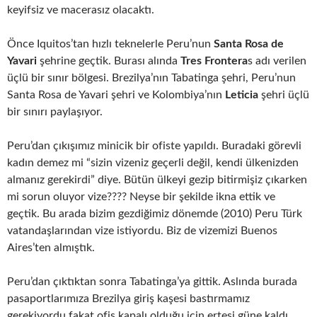
keyifsiz ve macerasız olacaktı.
Önce Iquitos’tan hızlı teknelerle Peru’nun
Santa Rosa de
Yavari
şehrine geçtik. Burası alında
Tres Frontera
s adı verilen
üçlü bir sınır bölgesi. Brezilya’nın Tabatinga şehri, Peru’nun
Santa Rosa de Yavari şehri ve Kolombiya’nın
Leticia
şehri üçlü
bir sınırı paylaşıyor.
Peru’dan çıkışımız minicik bir ofiste yapıldı. Buradaki görevli
kadın demez mi “sizin vizeniz geçerli değil, kendi ülkenizden
almanız gerekirdi” diye. Bütün ülkeyi gezip bitirmişiz çıkarken
mi sorun oluyor vize???? Neyse bir şekilde ikna ettik ve
geçtik. Bu arada bizim gezdiğimiz dönemde (2010) Peru Türk
vatandaşlarından vize istiyordu. Biz de vizemizi Buenos
Aires’ten almıştık.
Peru’dan çıktıktan sonra Tabatinga’ya gittik. Aslında burada
pasaportlarımıza Brezilya giriş kaşesi bastırmamız
gerekiyordu fakat ofis kapalı olduğu için ertesi güne kaldı.