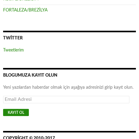
FORTALEZA/BREZİLYA
TWITTER
Tweetlerim
BLOGUMUZA KAYIT OLUN
Yeni yazılardan haberdar olmak için aşağıya adresinizi girip kayıt olun.
E
m
a
i
l
A
d
r
COPYRIGHT © 2010-2017