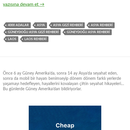
4000 ADALR / LAOS
yazısına devam et
→
4000 ADALAR
ASYA
ASYA GEZİ REHBERİ
ASYA REHBERİ
GÜNEYDOĞU ASYA GEZİ REHBERİ
GÜNEYDOĞU ASYA REHBERİ
LAOS
LAOS REHBERİ
Önce 6 ay Güney Amerika’da, sonra 14 ay Asya’da seyahat eden,
sonra da mobil bir hayatı benimseyip dönem dönem farklı yerlerde
yaşamayı hedefleyen, hayallerini kovalayan çiftin seyahat hikayeleri…
Bu günlerde Güney Amerika’dan bildiriyorlar.