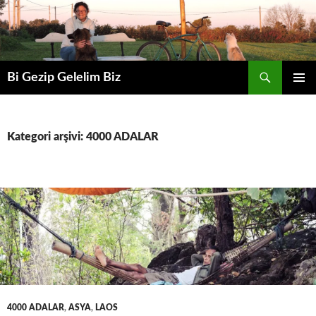
Ara
Bi Gezip Gelelim Biz
İÇERIĞE
BIRINCI
ATLA
MENÜ
Kategori arşivi: 4000 ADALAR
4000 ADALAR
,
ASYA
,
LAOS