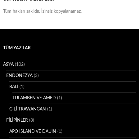
e
s
Tüm hakları saklıdır. İzinsiz kopyalanamaz.
i
TÜM YAZILAR
ASYA
(102)
ENDONEZYA
(3)
BALİ
(1)
TULAMBEN VE AMED
(1)
GİLİ TRAWANGAN
(1)
FİLİPİNLER
(8)
APO ISLAND VE DAUIN
(1)