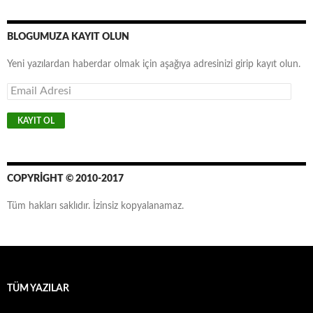
BLOGUMUZA KAYIT OLUN
Yeni yazılardan haberdar olmak için aşağıya adresinizi girip kayıt olun.
E
m
a
i
l
A
d
r
COPYRIGHT © 2010-2017
e
s
Tüm hakları saklıdır. İzinsiz kopyalanamaz.
i
TÜM YAZILAR