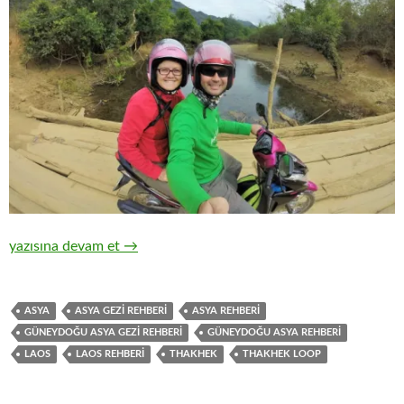
THAKHEK LOOP / LAOS
yazısına devam et
→
ASYA
ASYA GEZİ REHBERİ
ASYA REHBERİ
GÜNEYDOĞU ASYA GEZİ REHBERİ
GÜNEYDOĞU ASYA REHBERİ
LAOS
LAOS REHBERİ
THAKHEK
THAKHEK LOOP