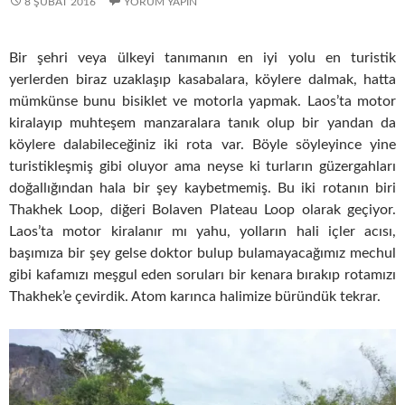
8 ŞUBAT 2016
YORUM YAPIN
Bir şehri veya ülkeyi tanımanın en iyi yolu en turistik
yerlerden biraz uzaklaşıp kasabalara, köylere dalmak, hatta
mümkünse bunu bisiklet ve motorla yapmak. Laos’ta motor
kiralayıp muhteşem manzaralara tanık olup bir yandan da
köylere dalabileceğiniz iki rota var. Böyle söyleyince yine
turistikleşmiş gibi oluyor ama neyse ki turların güzergahları
doğallığından hala bir şey kaybetmemiş. Bu iki rotanın biri
Thakhek Loop, diğeri Bolaven Plateau Loop olarak geçiyor.
Laos’ta motor kiralanır mı yahu, yolların hali içler acısı,
başımıza bir şey gelse doktor bulup bulamayacağımız mechul
gibi kafamızı meşgul eden soruları bir kenara bırakıp rotamızı
Thakhek’e çevirdik. Atom karınca halimize büründük tekrar.