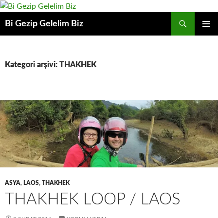
Ara
Bi Gezip Gelelim Biz
İÇERIĞE
BIRINCI
ATLA
MENÜ
Kategori arşivi: THAKHEK
ASYA
,
LAOS
,
THAKHEK
THAKHEK LOOP / LAOS