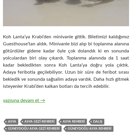
Koh Lanta’ya Krabi’den minivanle gittik. Biletimizi kaldığımız
Guesthouse’tan aldık. Minivanle bizi alıp bi toplanma alanına
götürdüler gidene kadar öyle çok dolandık ki en sonunda
yolculardan biri olay çıkardı. Toplanma alanında da 1 saat
kadar bekledikten sonra Koh Lanta’ya doğru yola çıktık.
Adaya feribotla geçilebiliyor. Uzun bir süre de feribot sırası
bekledik ve sonunda sağsalim adaya vardık. Daha hızlı gitmek
isteyenler Krabi’den kalkan botları da tercih edebilir.
KUM, GÜNEŞ, DENİZ, DALIŞ: KOH LANTA / TAYLAND
yazısına devam et
→
ASYA
ASYA GEZİ REHBERİ
ASYA REHBERİ
DALIŞ
GÜNEYDOĞU ASYA GEZİ REHBERİ
GÜNEYDOĞU ASYA REHBERİ