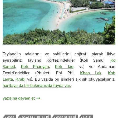
Tayland’ın adalarını ve sahillerini coğrafi olarak ikiye
ayırabiliriz: Tayland Körfezi’ndekiler (Koh Samui,
Ko
Samed
,
Koh Phangan
,
Koh Tao
, vs) ve Andaman
Denizi’ndekiler (Phuket, Phi Phi,
Khao Lak
,
Koh
Lanta
,
Krabi
vs).
Bu yazıda bu isimleri sık sık okuyacaksınız,
haritaya da bir bakmanızda fayda var.
TAYLAND ADALARI VE PLAJLARI KULLANIM KLAVUZU
yazısına devam et
→
ASYA
ASYA GEZİ REHBERİ
ASYA REHBERİ
DALIŞ