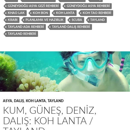
GÜNEYDOĞU ASYA GEZİ REHBERİ
GÜNEYDOĞU ASYA REHBERİ
KHAO LAK
KOH BON
KOH LANTA
KOH TAO REHBERİ
KRABI
PLANLAMA VE HAZIRLIK
SCUBA
TAYLAND
TAYLAND ADA REHBERİ
TAYLAND DALIŞ REHBERİ
TAYLAND REHBERİ
ASYA
,
DALIŞ
,
KOH LANTA
,
TAYLAND
KUM, GÜNEŞ, DENİZ,
DALIŞ: KOH LANTA /