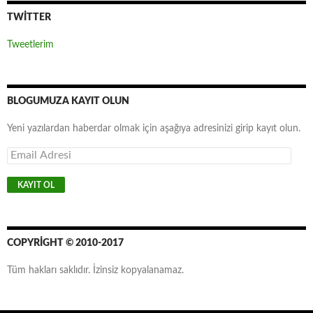
TWITTER
Tweetlerim
BLOGUMUZA KAYIT OLUN
Yeni yazılardan haberdar olmak için aşağıya adresinizi girip kayıt olun.
E
m
a
i
l
A
d
r
COPYRIGHT © 2010-2017
e
s
Tüm hakları saklıdır. İzinsiz kopyalanamaz.
i