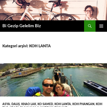
Ara
Bi Gezip Gelelim Biz
İÇERIĞE
BIRINCI
ATLA
MENÜ
Kategori arşivi: KOH LANTA
ASYA
,
DALIŞ
,
KHAO LAK
,
KO SAMED
,
KOH LANTA
,
KOH PHANGAN
,
KOH