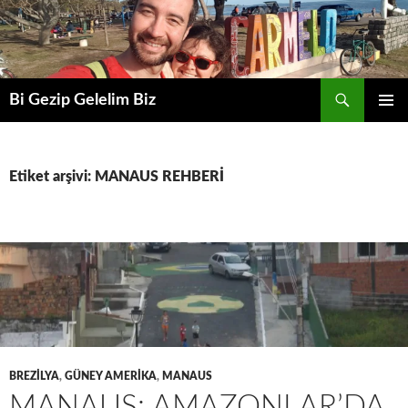
Ara
Bi Gezip Gelelim Biz
İÇERIĞE
BIRINCI
ATLA
MENÜ
Etiket arşivi: MANAUS REHBERİ
BREZİLYA
,
GÜNEY AMERİKA
,
MANAUS
MANAUS: AMAZONLAR’DA