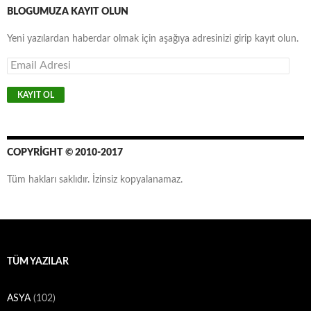
BLOGUMUZA KAYIT OLUN
Yeni yazılardan haberdar olmak için aşağıya adresinizi girip kayıt olun.
E
m
a
i
l
A
d
r
COPYRIGHT © 2010-2017
e
s
Tüm hakları saklıdır. İzinsiz kopyalanamaz.
i
TÜM YAZILAR
ASYA
(102)