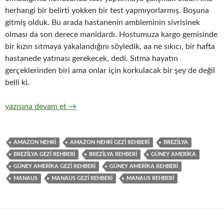
herhangi bir belirti yokken bir test yapmıyorlarmış. Boşuna
gitmiş olduk. Bu arada hastanenin ambleminin sivrisinek
olması da son derece manidardı. Hostumuza kargo gemisinde
bir kızın sıtmaya yakalandığını söyledik, aa ne sıkıcı, bir hafta
hastanede yatması gerekecek, dedi. Sıtma hayatın
gerçeklerinden biri ama onlar için korkulacak bir şey de değil
belli ki.
MANAUS: AMAZONLAR’DA DEV BİR ŞEHİR
yazısına devam et
→
AMAZON NEHRİ
AMAZON NEHRİ GEZİ REHBERİ
BREZİLYA
BREZİLYA GEZİ REHBERİ
BREZİLYA REHBERİ
GÜNEY AMERİKA
GÜNEY AMERİKA GEZİ REHBERİ
GÜNEY AMERİKA REHBERİ
MANAUS
MANAUS GEZİ REHBERİ
MANAUS REHBERİ