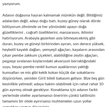
yazıyorum.
Adanın doğasına hayran kalmamak mümkün değil. Bildiğimiz
adalardan değil, adayı doğu-batı, kuzey-güney olarak dörde
bölüyorum zihnimde ve her yönündeki apayrı doğa
güzelliklerini , coğrafi özelliklerini, manzarasını, iklimini
hatırlıyorum. Arabayla gezerken asla bitmeyecekmiş gibi
duran, kuzey ve güneyi birbirinden ayıran, son derece yüksek,
heybetli kayalık dağları, yemyeşil ağaçları, kayaların arasından
çıkan pembe zakkum çiçekleri, alabildiğine zeytin ağaçları,
peşpeşe sıralanan koylarındaki akvaryum berraklığındaki
suyu, beyaz-pembe renkli kumun ayaklarınızı yaktığı
kumsalları ve mis gibi kekik kokan küçük dar sokaklarını
düşünürken, yeniden Girit bileti bakasım geliyor. Bize beş gün
kesinlikle yetmedi; adaya hakim olabilmek için rahat rahat 10
gün ayırmış olmak gerekiyor. Konaklama için adanın farklı
yerlerinde oteller ayarlamanızı öneririm çünkü tatilinizin
tamamını bir otele ayırırsanız muhtemelen uzun yollar