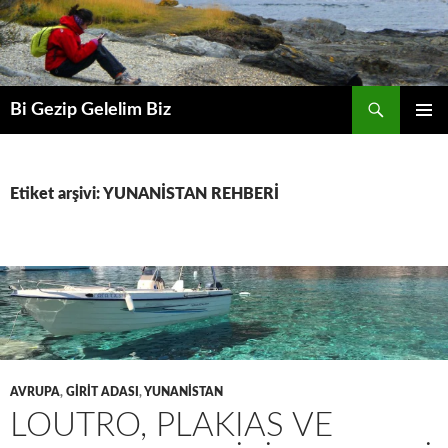
Ara
Bi Gezip Gelelim Biz
İÇERIĞE
BIRINCI
ATLA
MENÜ
Etiket arşivi: YUNANİSTAN REHBERİ
AVRUPA
,
GİRİT ADASI
,
YUNANİSTAN
LOUTRO, PLAKIAS VE