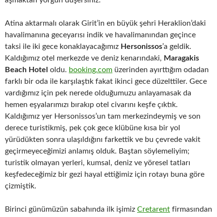
aşmaktan yorgun düşersiniz.
Atina aktarmalı olarak Girit’in en büyük şehri Heraklion’daki
havalimanına geceyarısı indik ve havalimanından geçince
taksi ile iki gece konaklayacağımız
Hersonissos
’a geldik.
Kaldığımız otel merkezde ve deniz kenarındaki,
Maragakis
Beach Hotel
oldu.
booking.com
üzerinden ayırttığım odadan
farklı bir oda ile karşılaştık fakat ikinci gece düzelttiler. Gece
vardığımız için pek nerede olduğumuzu anlayamasak da
hemen eşyalarımızı bırakıp otel civarını keşfe çıktık.
Kaldığımız yer Hersonissos’un tam merkezindeymiş ve son
derece turistikmiş, pek çok gece klübüne kısa bir yol
yürüdükten sonra ulaşıldığını farkettik ve bu çevrede vakit
geçirmeyeceğimizi anlamış olduk. Baştan söylemeliyim;
turistik olmayan yerleri, kumsal, deniz ve yöresel tatları
keşfedeceğimiz bir gezi hayal ettiğimiz için rotayı buna göre
çizmiştik.
Birinci günümüzün sabahında ilk işimiz
Cretarent
firmasından