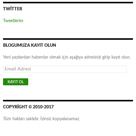
TWITTER
Tweetlerim
BLOGUMUZA KAYIT OLUN
Yeni yazılardan haberdar olmak için aşağıya adresinizi girip kayıt olun.
E
m
a
i
l
A
d
r
COPYRIGHT © 2010-2017
e
s
Tüm hakları saklıdır. İzinsiz kopyalanamaz.
i