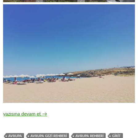
KOCAMAN BİR AKVARYUM: GİRİT: BÖLÜM 1
yazısına devam et
→
AVRUPA
AVRUPA GEZİ REHBERİ
AVRUPA REHBERİ
GİRİT