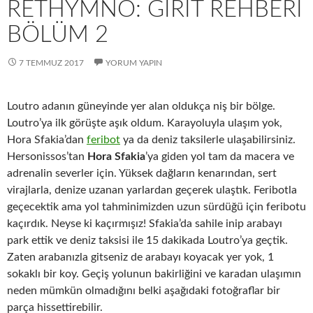
RETHYMNO: GİRİT REHBERİ
BÖLÜM 2
7 TEMMUZ 2017
YORUM YAPIN
Loutro adanın güneyinde yer alan oldukça niş bir bölge.
Loutro’ya ilk görüşte aşık oldum. Karayoluyla ulaşım yok,
Hora Sfakia’dan
feribot
ya da deniz taksilerle ulaşabilirsiniz.
Hersonissos’tan
Hora Sfakia
’ya giden yol tam da macera ve
adrenalin severler için. Yüksek dağların kenarından, sert
virajlarla, denize uzanan yarlardan geçerek ulaştık. Feribotla
geçecektik ama yol tahminimizden uzun sürdüğü için feribotu
kaçırdık. Neyse ki kaçırmışız! Sfakia’da sahile inip arabayı
park ettik ve deniz taksisi ile 15 dakikada Loutro’ya geçtik.
Zaten arabanızla gitseniz de arabayı koyacak yer yok, 1
sokaklı bir koy. Geçiş yolunun bakirliğini ve karadan ulaşımın
neden mümkün olmadığını belki aşağıdaki fotoğraflar bir
parça hissettirebilir.