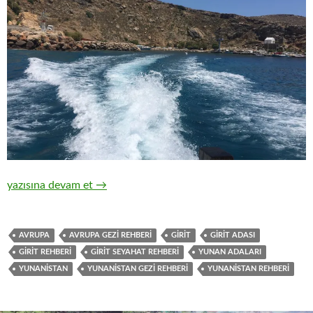
LOUTRO, PLAKIAS VE RETHYMNO: GİRİT REHBERİ BÖLÜM 
yazısına devam et
→
AVRUPA
AVRUPA GEZİ REHBERİ
GİRİT
GİRİT ADASI
GİRİT REHBERİ
GİRİT SEYAHAT REHBERİ
YUNAN ADALARI
YUNANİSTAN
YUNANİSTAN GEZİ REHBERİ
YUNANİSTAN REHBERİ