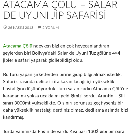
ATACAMA ÇÖLÜ – SALAR
DE UYUNI JİP SAFARİSİ
26 KASIM 2013
2 YORUM
Atacama Çölü
‘ndeyken bizi en çok heyecanlandıran
şeylerden biri Bolivya’daki Salar de Uyuni Tuz gölüne 4×4
jiplerle safari yaparak gidilebildiği oldu.
Bu turu yapan şirketlerden birine gidip bilgi almak istedik.
Safari sırasında delice irtifa kazanılacağı için yükseklik
hastalığını düşünüyorduk. Turu satan kadın Atacama Çölü’ne
karadan mı yoksa uçakla mı geldiğimizi sordu. Arantin – Şili
sınırı 3000mt yükseklikte. O sınırı sorunsuz geçtiyseniz bir
daha yükseklik hastalığı derdiniz olmaz, dedi ama aslında bizi
kandırmış.
Turda yanımızda Engin de vardı. Kişi başı 130$ gibi bir para