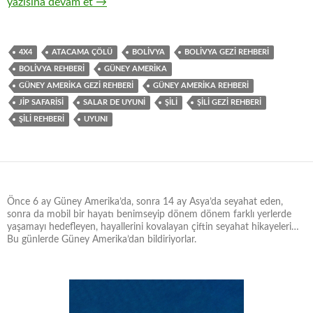
ATACAMA ÇÖLÜ – SALAR DE UYUNI JİP SAFARİSİ
yazısına devam et
→
4X4
ATACAMA ÇÖLÜ
BOLİVYA
BOLİVYA GEZİ REHBERİ
BOLİVYA REHBERİ
GÜNEY AMERİKA
GÜNEY AMERİKA GEZİ REHBERİ
GÜNEY AMERİKA REHBERİ
JİP SAFARİSİ
SALAR DE UYUNİ
ŞİLİ
ŞİLİ GEZİ REHBERİ
ŞİLİ REHBERİ
UYUNI
Önce 6 ay Güney Amerika’da, sonra 14 ay Asya’da seyahat eden,
sonra da mobil bir hayatı benimseyip dönem dönem farklı yerlerde
yaşamayı hedefleyen, hayallerini kovalayan çiftin seyahat hikayeleri…
Bu günlerde Güney Amerika’dan bildiriyorlar.