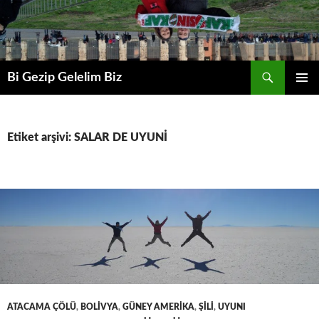
Ara
Bi Gezip Gelelim Biz
İÇERIĞE
BIRINCI
ATLA
MENÜ
Etiket arşivi: SALAR DE UYUNİ
ATACAMA ÇÖLÜ
,
BOLİVYA
,
GÜNEY AMERİKA
,
ŞİLİ
,
UYUNI