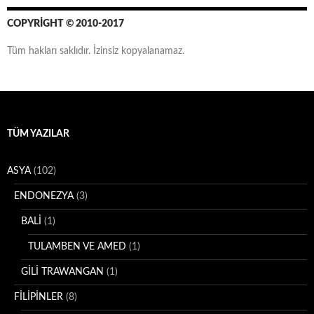
d
r
COPYRIGHT © 2010-2017
e
s
Tüm hakları saklıdır. İzinsiz kopyalanamaz.
i
TÜM YAZILAR
ASYA
(102)
ENDONEZYA
(3)
BALİ
(1)
TULAMBEN VE AMED
(1)
GİLİ TRAWANGAN
(1)
FİLİPİNLER
(8)