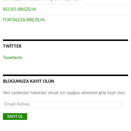
RECIFE/BREZİLYA
FORTALEZA/BREZİLYA
TWITTER
Tweetlerim
BLOGUMUZA KAYIT OLUN
Yeni yazılardan haberdar olmak için aşağıya adresinizi girip kayıt olun.
E
m
a
i
l
A