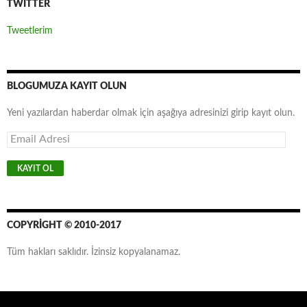
TWITTER
Tweetlerim
BLOGUMUZA KAYIT OLUN
Yeni yazılardan haberdar olmak için aşağıya adresinizi girip kayıt olun.
E
m
a
i
l
A
d
r
COPYRIGHT © 2010-2017
e
s
Tüm hakları saklıdır. İzinsiz kopyalanamaz.
i