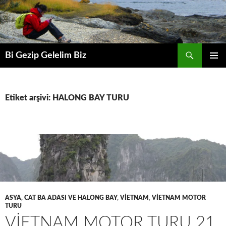
Ara
Bi Gezip Gelelim Biz
İÇERIĞE
BIRINCI
ATLA
MENÜ
Etiket arşivi: HALONG BAY TURU
ASYA
,
CAT BA ADASI VE HALONG BAY
,
VİETNAM
,
VİETNAM MOTOR
TURU
VİETNAM MOTOR TURU 21