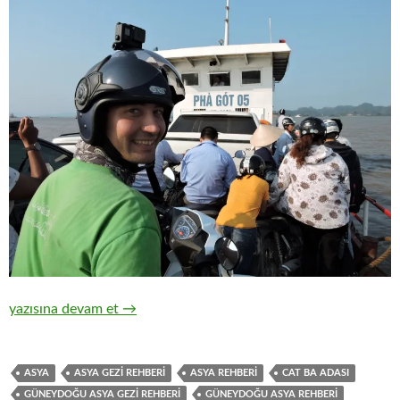
VİETNAM MOTOR TURU 21 VE 22. GÜN: CAT BA ADASI VE
yazısına devam et
→
ASYA
ASYA GEZİ REHBERİ
ASYA REHBERİ
CAT BA ADASI
GÜNEYDOĞU ASYA GEZİ REHBERİ
GÜNEYDOĞU ASYA REHBERİ