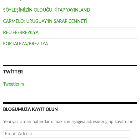
SÖYLEŞİMİZİN OLDUĞU KİTAP YAYINLANDI
CARMELO: URUGUAY’IN ŞARAP CENNETİ
RECIFE/BREZİLYA
FORTALEZA/BREZİLYA
TWITTER
Tweetlerim
BLOGUMUZA KAYIT OLUN
Yeni yazılardan haberdar olmak için aşağıya adresinizi girip kayıt olun.
E
m