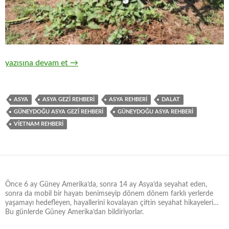
VİETNAM MOTOR TURU 4. GÜN: DALAT
yazısına devam et
→
ASYA
ASYA GEZİ REHBERİ
ASYA REHBERİ
DALAT
GÜNEYDOĞU ASYA GEZİ REHBERİ
GÜNEYDOĞU ASYA REHBERİ
VİETNAM REHBERİ
Önce 6 ay Güney Amerika’da, sonra 14 ay Asya’da seyahat eden,
sonra da mobil bir hayatı benimseyip dönem dönem farklı yerlerde
yaşamayı hedefleyen, hayallerini kovalayan çiftin seyahat hikayeleri…
Bu günlerde Güney Amerika’dan bildiriyorlar.