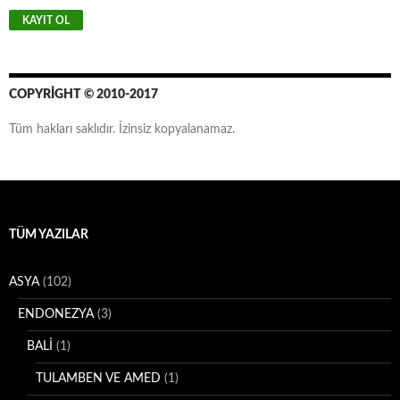
a
i
l
A
d
r
COPYRIGHT © 2010-2017
e
s
Tüm hakları saklıdır. İzinsiz kopyalanamaz.
i
TÜM YAZILAR
ASYA
(102)
ENDONEZYA
(3)
BALİ
(1)
TULAMBEN VE AMED
(1)