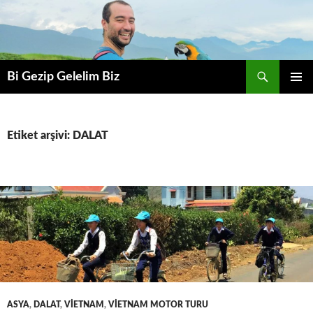
Ara
Bi Gezip Gelelim Biz
İÇERIĞE
BIRINCI
ATLA
MENÜ
Etiket arşivi: DALAT
ASYA
,
DALAT
,
VİETNAM
,
VİETNAM MOTOR TURU